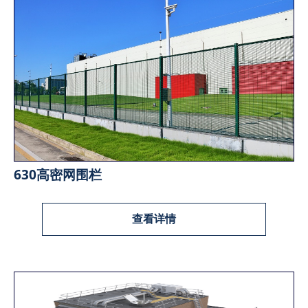
630高密网围栏
查看详情