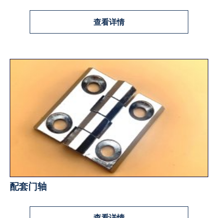
查看详情
配套门轴
查看详情