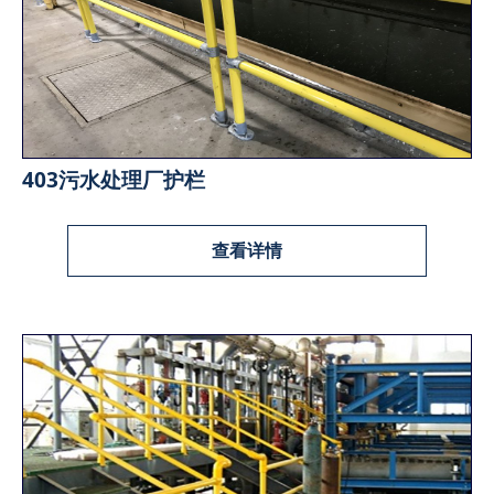
403污水处理厂护栏
查看详情