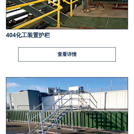
404化工装置护栏
查看详情